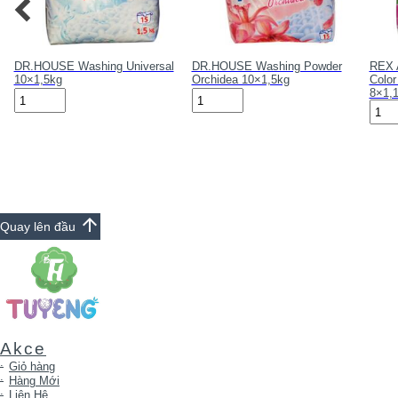
g
DR.HOUSE Washing Universal
DR.HOUSE Washing Powder
REX 
10×1,5kg
Orchidea 10×1,5kg
Color
8×1,
DR.HOUSE
DR.HOUSE
REX
Washing
Washing
Arom
Universal
Powder
Essen
10x1,5kg
Orchidea
Colo
số
10x1,5kg
Orch
lượng
số
Maca
lượng
Oil
8x1,
số
arrow_upward
Quay lên đầu
lượn
Akce
Giỏ hàng
Hàng Mới
Liên Hệ