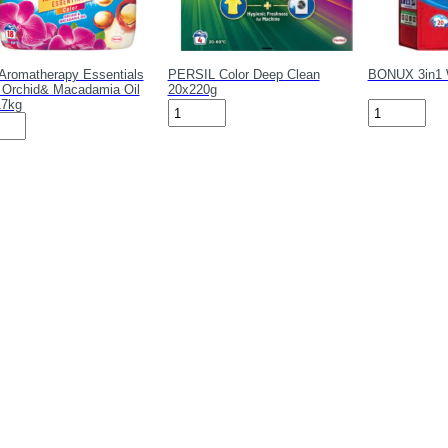
Aromatherapy Essentials
PERSIL Color Deep Clean
BONUX 3in1 W
 Orchid& Macadamia Oil
20x220g
17kg
PERSIL
BONUX
Color
3in1
atherapy
Deep
White
tials
Clean
Lilac
r
20x220g
8×1,5kg
id&
số
số
damia
lượng
lượng
17kg
g