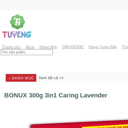
Chuyển
đến
nội
dung
Trang chủ
Akce
Hàng Mới
DROGERIE
Hàng Từng Đặt
Tha
Xem tất cả >>
DANH MỤC
BONUX 300g 3in1 Caring Lavender