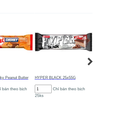
số
PM
lượng
số
lượng
y Peanut Butter
HYPER BLACK 25x55G
3BIT CERVENE 42x
HYPER
3BIT
ỉ bán theo bịch
Chỉ bán theo bịch
Chỉ bán th
BLACK
CERVENE
25ks
42ks
25x55G
42x46G
số
số
lượng
lượng