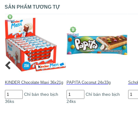
số
glaze
pepp
lượng
4
6x15
SẢN PHẨM TƯƠNG TỰ
6x300ml
số
số
lượn
lượng
KINDER Chocolate Maxi 36x21g
PAPITA Coconut 24x33g
Scho
KINDER
PAPITA
Scho
Chỉ bán theo bịch
Chỉ bán theo bịch
Chocolate
Coconut
Mint
36ks
24ks
Maxi
24x33g
20x1
36x21g
số
số
số
lượng
lượn
lượng