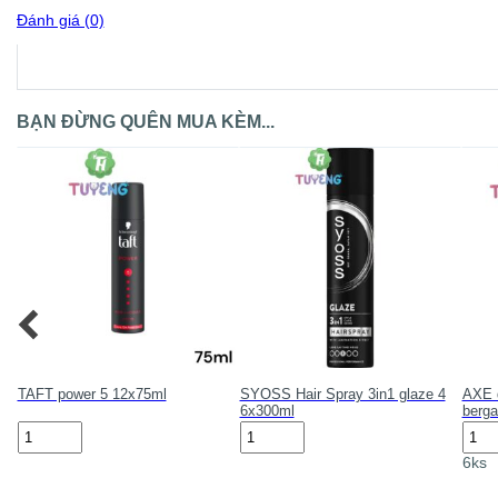
Đánh giá (0)
BẠN ĐỪNG QUÊN MUA KÈM...
de
TAFT power 5 12x75ml
SYOSS Hair Spray 3in1 glaze 4
AXE d
6x300ml
berg
TAFT
SYOSS
AXE
power
Hair
deod
6ks
5
Spray
wild
12x75ml
3in1
berg