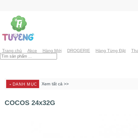
Chuyển
đến
nội
dung
Trang chủ
Akce
Hàng Mới
DROGERIE
Hàng Từng Đặt
Tha
Xem tất cả >>
DANH MỤC
COCOS 24x32G