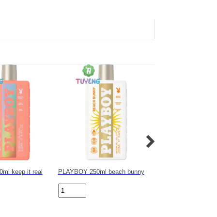
l keep it real
PLAYBOY 250ml beach bunny
PLAYBOY 250ml Me
PLAYBOY
PLAYBOY
250ml
250ml
beach
Men
bunny
AM-