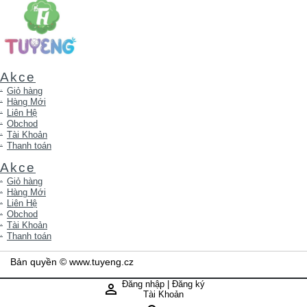
Akce
Giỏ hàng
Hàng Mới
Liên Hệ
Obchod
Tài Khoản
Thanh toán
Akce
Giỏ hàng
Hàng Mới
Liên Hệ
Obchod
Tài Khoản
Thanh toán
Bản quyền © www.tuyeng.cz
Đăng nhập | Đăng ký
perm_identity
Tài Khoản