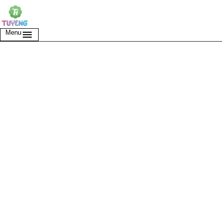
Chuyển
đến
nội
dung
Menu
menu
CONCERTINO
Energy
Fresh&Pure
Body
Spray
12x75ml
CONCERTINO