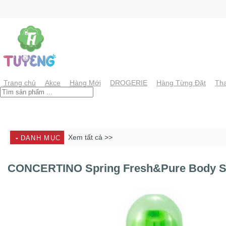
Chuyển
đến
nội
dung
Trang chủ
Akce
Hàng Mới
DROGERIE
Hàng Từng Đặt
Tha
Xem tất cả >>
DANH MỤC
CONCERTINO Spring Fresh&Pure Body S