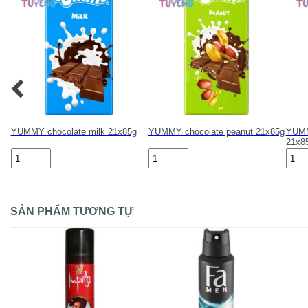
YUMMY chocolate milk 21x85g
YUMMY chocolate peanut 21x85g
YUMMY
21x8
YUMMY
YUMMY
YUM
chocolate
chocolate
choc
milk
peanut
pean
21x85g
21x85g
raisi
số
số
21x8
lượng
lượng
số
SẢN PHẨM TƯƠNG TỰ
lượn