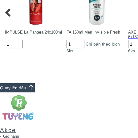
IMPULSE La Pantera 24x100ml
FA 150ml Men InVisible Fresh
AXE 
6x15
IMPULSE
FA
AXE
Chỉ bán theo bịch
La
150ml
Deod
6ks
6ks
Pantera
Men
Rech
24x100ml
InVisible
48h
số
Fresh
6x15
lượng
số
số
lượng
lượn
arrow_upward
Quay lên đầu
Akce
Giỏ hàng