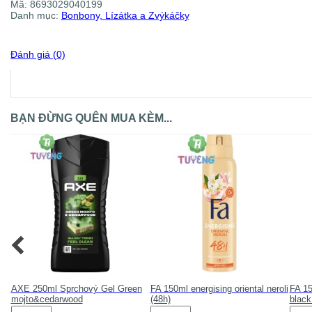
Mã:
8693029040199
Danh mục:
Bonbony, Lízátka a Zvýkáčky
Đánh giá (0)
BẠN ĐỪNG QUÊN MUA KÈM...
AXE 250ml Sprchový Gel Green
FA 150ml energising oriental neroli
FA 15
mojto&cedarwood
(48h)
black
AXE
FA
FA