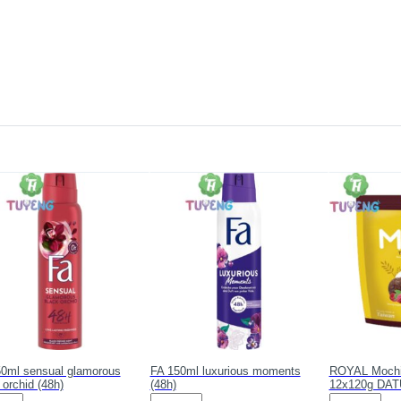
0ml sensual glamorous
FA 150ml luxurious moments
ROYAL Mochi
 orchid (48h)
(48h)
12x120g DAT
FA
ROYAL