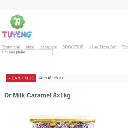
Chuyển
đến
nội
dung
Trang chủ
Akce
Hàng Mới
DROGERIE
Hàng Từng Đặt
Tha
Xem tất cả >>
DANH MỤC
Dr.Milk Caramel 8x1kg