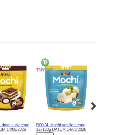
 tiramisu&creme
ROYAL Mochi vanilla creme
ROYAL Mochi mint ch
UM:14/09/2026
12x120g DATUM:14/09/2026
chip 12x120g DATUM:
ROYAL
ROYAL