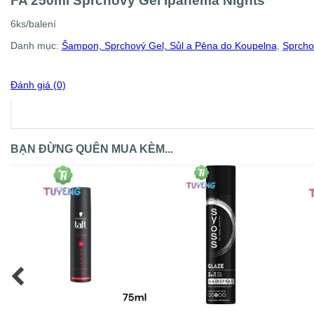
FA 250ml Sprchový Gel Ipanema Nights
6ks/balení
Danh mục:
Šampon, Sprchový Gel, Sůl a Pěna do Koupelna
,
Sprcho
Đánh giá (0)
BẠN ĐỪNG QUÊN MUA KÈM...