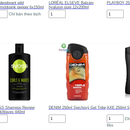
eodorant wild
LORÉAL ELSEVE Balzám
PLAYBOY 250m
amot&pink pepper 6x150ml
hyaluron pure 12x200ml
LORÉAL
PLAYBOY
Chỉ bán theo bịch
orant
ELSEVE
250ml
Balzám
keep
amot&pink
hyaluron
it
er
pure
real
0ml
12x200ml
số
số
lượng
g
lượng
S Shampoo Review
DENIM 250ml Sprchový Gel Tribe
AXE 250ml Sp
s&Waves 440ml
SS
DENIM
AXE
Ch
mpoo
250ml
250ml
6ks
ew
Sprchový
Sprchový