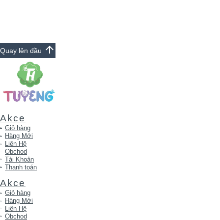
Volume
Gel
Curl
440ml
Wild
440m
số
Bergamot&Pink
số
lượng
Pepper
lượn
số
lượng
arrow_upward
Quay lên đầu
Akce
Giỏ hàng
Hàng Mới
Liên Hệ
Obchod
Tài Khoản
Thanh toán
Akce
Giỏ hàng
Hàng Mới
Liên Hệ
Obchod