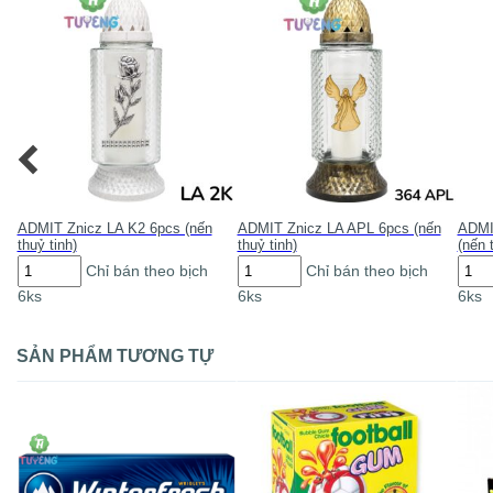
ADMIT Znicz LA K2 6pcs (nến
ADMIT Znicz LA APL 6pcs (nến
ADMI
thuỷ tinh)
thuỷ tinh)
(nến 
ADMIT
ADMIT
ADM
Chỉ bán theo bịch
Chỉ bán theo bịch
Znicz
Znicz
Znic
6ks
6ks
6ks
LA
LA
LA
K2
APL
503
6pcs
6pcs
ZL
(nến
(nến
6pcs
SẢN PHẨM TƯƠNG TỰ
thuỷ
thuỷ
(nến
tinh)
tinh)
thuỷ
số
số
tinh)
lượng
lượng
số
lượn