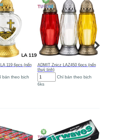
LA 119 6pcs (nến
ADMIT Znicz LAZ450 6pcs (nến
ADMIT Znicz 798 SL
thuỷ tinh)
(nến thuỷ tinh)
ADMIT
ADMIT
ỉ bán theo bịch
Chỉ bán theo bịch
Chỉ bán th
Znicz
Znicz
6ks
6ks
LAZ450
798
6pcs
SL
(nến
MAR
thuỷ
6pcs
tinh)
(nến
số
thuỷ
lượng
tinh)
số
lượng