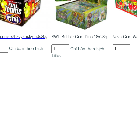
Tennis x4 žvýkačky 50x20g
SWF Bubble Gum Dino 18x28g
Nova Gum Wa
SWF
Nova
Chỉ bán theo bịch
Chỉ bán theo bịch
is
Bubble
Gum
18ks
Gum
Watermelon
ačky
Dino
20kus
0g
18x28g
số
số
lượng
g
lượng