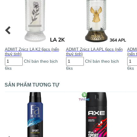
ADMIT Znicz LA K2 6pcs (nến
ADMIT Znicz LA APL 6pcs (nến
ADMI
thuỷ tinh)
thuỷ tinh)
(nến 
ADMIT
ADMIT
ADM
Chỉ bán theo bịch
Chỉ bán theo bịch
Znicz
Znicz
Znic
6ks
6ks
6ks
LA
LA
LA
K2
APL
503
6pcs
6pcs
ZL
(nến
(nến
6pcs
SẢN PHẨM TƯƠNG TỰ
thuỷ
thuỷ
(nến
tinh)
tinh)
thuỷ
số
số
tinh)
lượng
lượng
số
lượn