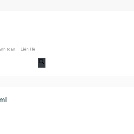
nh toán
Liên Hệ
0ml