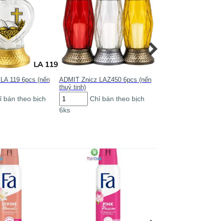
LA 119 6pcs (nến
ADMIT Znicz LAZ450 6pcs (nến
ADMIT Znicz 798 SL
thuỷ tinh)
(nến thuỷ tinh)
ADMIT
ADMIT
ỉ bán theo bịch
Chỉ bán theo bịch
Chỉ bán th
Znicz
Znicz
6ks
6ks
LAZ450
798
6pcs
SL
(nến
MAR
thuỷ
6pcs
tinh)
(nến
số
thuỷ
lượng
tinh)
số
lượng