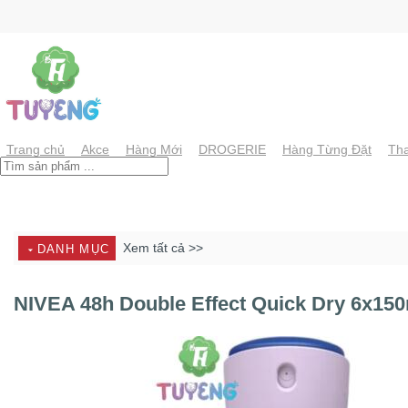
Chuyển
đến
nội
dung
Trang chủ
Akce
Hàng Mới
DROGERIE
Hàng Từng Đặt
Tha
Xem tất cả >>
DANH MỤC
NIVEA 48h Double Effect Quick Dry 6x15