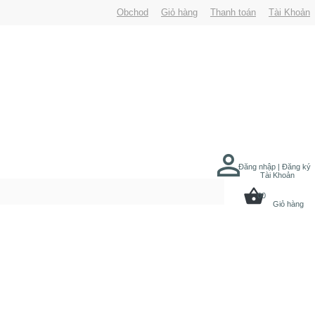
Obchod
Giỏ hàng
Thanh toán
Tài Khoản
Đăng nhập | Đăng ký
Tài Khoản
00
Giỏ hàng