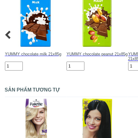
YUMMY chocolate milk 21x85g
YUMMY chocolate peanut 21x85g
YUMMY
21x8
YUMMY
YUMMY
YUM
chocolate
chocolate
choc
milk
peanut
pean
21x85g
21x85g
raisi
số
số
21x8
lượng
lượng
số
SẢN PHẨM TƯƠNG TỰ
lượn