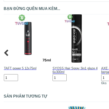
BẠN ĐỪNG QUÊN MUA KÈM...
de
TAFT power 5 12x75ml
SYOSS Hair Spray 3in1 glaze 4
AXE d
6x300ml
berg
TAFT
SYOSS
AXE
power
Hair
deod
6ks
5
Spray
wild
12x75ml
3in1
berg
số
glaze
pepp
lượng
4
6x15
SẢN PHẨM TƯƠNG TỰ
6x300ml
số
số
lượn
lượng