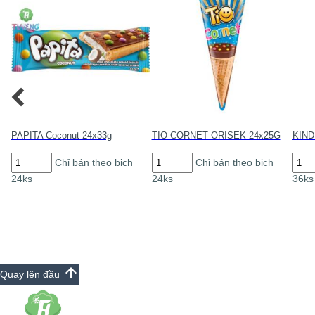
PAPITA Coconut 24x33g
TIO CORNET ORISEK 24x25G
KINDE
PAPITA
TIO
KIN
Chỉ bán theo bịch
Chỉ bán theo bịch
Coconut
CORNET
Surpr
24ks
24ks
36ks
24x33g
ORISEK
Girl
số
24x25G
36x2
lượng
số
số
lượng
lượn
arrow_upward
Quay lên đầu