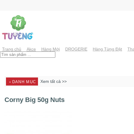
Chuyển
đến
nội
dung
Trang chủ
Akce
Hàng Mới
DROGERIE
Hàng Từng Đặt
Tha
Xem tất cả >>
DANH MỤC
Corny Big 50g Nuts