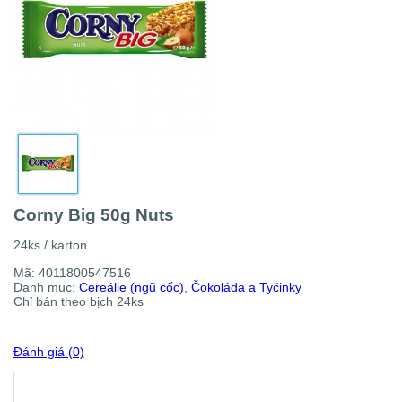
Corny Big 50g Nuts
24ks / karton
Mã:
4011800547516
Danh mục:
Cereálie (ngũ cốc)
,
Čokoláda a Tyčinky
Chỉ bán theo bịch 24ks
Đánh giá (0)