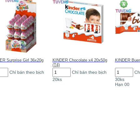
R Surprise Girl 36x20g
KINDER Chocolate x4 20x50g
KINDER Buen
(T4)
DER
KINDER
KINDER
Chỉ bán theo bịch
Chỉ bán theo bịch
Ch
ise
Chocolate
Bueno
20ks
30ks
x4
30x43g
Hạn 00
0g
20x50g
số
(T4)
lượng
g
số
lượng